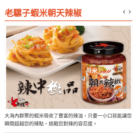
老騾子蝦米朝天辣椒
大海內群聚的蝦米吸收了豐富的辣油，只要一小口就能讓您
瞬間超越您的辣點，挑戰您對辣的容忍度。