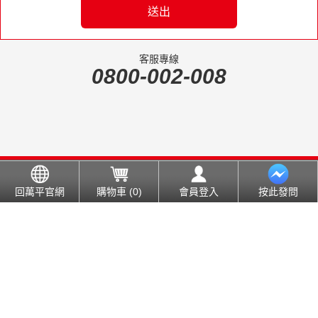
送出
客服專線
0800-002-008
「萬平企業有限公司」著作權聲明:本公司所有的產品照片、人物、影片
都有銷像權和著作權，未經本公司同意，擅自使用、翻拍、盜圖，一律視
回萬平官網
購物車 (0)
會員登入
按此發問
為侵害本公司權益，將依法律追究之。
Copyrighted © by 萬平企業有限公司SUNNEX ENTERPRISE CO., LTD.,
All Rights Reserved
Designed
Moste Studio